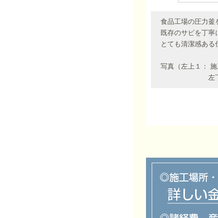
食品工場の圧力釜
既存のサビを丁寧
とても清潔感ある
写真（左上１： 施
左下：施工中